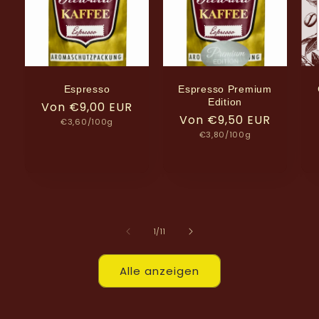
Espresso
Espresso Premium
Edition
Normaler
Von €9,00 EUR
Normaler
Von €9,50 EUR
Grundpreis
Preis
€3,60/100g
Grundpreis
Preis
€3,80/100g
von
1
/
11
Alle anzeigen