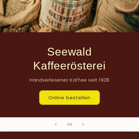
Seewald
Kaffeerösterei
Handverlesener Kaffee seit 1928
Online bestellen
von
1
/
4