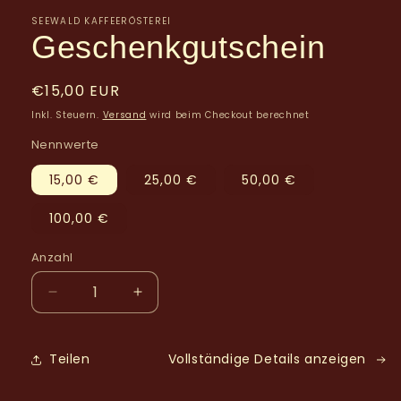
öffnen
SEEWALD KAFFEERÖSTEREI
Geschenkgutschein
Normaler
€15,00 EUR
Preis
Inkl. Steuern.
Versand
wird beim Checkout berechnet
Nennwerte
15,00 €
25,00 €
50,00 €
100,00 €
Anzahl
Anzahl
Verringere
Erhöhe
die
die
Menge
Menge
für
für
Teilen
Vollständige Details anzeigen
Geschenkgutschein
Geschenkgutschein